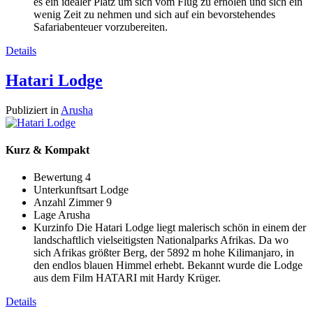
es ein idealer Platz um sich vom Flug zu erholen und sich ein
wenig Zeit zu nehmen und sich auf ein bevorstehendes
Safariabenteuer vorzubereiten.
Details
Hatari Lodge
Publiziert in
Arusha
Kurz & Kompakt
Bewertung
4
Unterkunftsart
Lodge
Anzahl Zimmer
9
Lage
Arusha
Kurzinfo
Die Hatari Lodge liegt malerisch schön in einem der
landschaftlich vielseitigsten Nationalparks Afrikas. Da wo
sich Afrikas größter Berg, der 5892 m hohe Kilimanjaro, in
den endlos blauen Himmel erhebt. Bekannt wurde die Lodge
aus dem Film HATARI mit Hardy Krüger.
Details