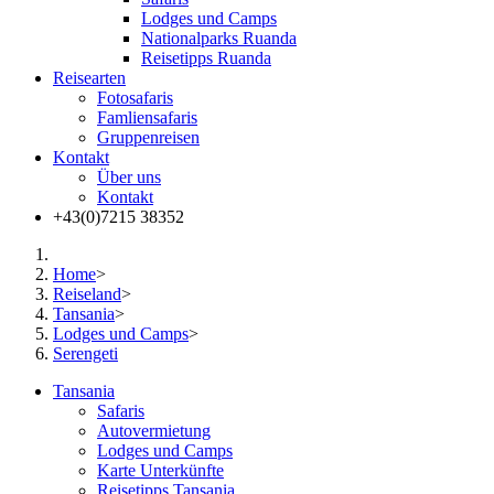
Lodges und Camps
Nationalparks Ruanda
Reisetipps Ruanda
Reisearten
Fotosafaris
Famliensafaris
Gruppenreisen
Kontakt
Über uns
Kontakt
+43(0)7215 38352
Home
>
Reiseland
>
Tansania
>
Lodges und Camps
>
Serengeti
Tansania
Safaris
Autovermietung
Lodges und Camps
Karte Unterkünfte
Reisetipps Tansania