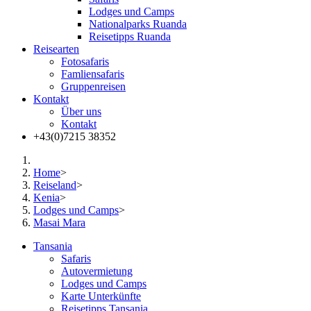
Lodges und Camps
Nationalparks Ruanda
Reisetipps Ruanda
Reisearten
Fotosafaris
Famliensafaris
Gruppenreisen
Kontakt
Über uns
Kontakt
+43(0)7215 38352
Home
>
Reiseland
>
Kenia
>
Lodges und Camps
>
Masai Mara
Tansania
Safaris
Autovermietung
Lodges und Camps
Karte Unterkünfte
Reisetipps Tansania