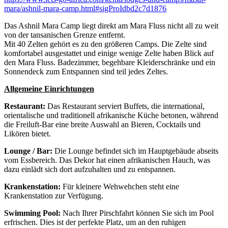
mara/ashnil-mara-camp.html#sigProIdbd2c7d1876
Das Ashnil Mara Camp liegt direkt am Mara Fluss nicht all zu weit
von der tansanischen Grenze entfernt.
Mit 40 Zelten gehört es zu den größeren Camps. Die Zelte sind
komfortabel ausgestattet und einige wenige Zelte haben Blick auf
den Mara Fluss. Badezimmer, begehbare Kleiderschränke und ein
Sonnendeck zum Entspannen sind teil jedes Zeltes.
Allgemeine Einrichtungen
Restaurant:
Das Restaurant serviert Buffets, die international,
orientalische und traditionell afrikanische Küche betonen, während
die Freiluft-Bar eine breite Auswahl an Bieren, Cocktails und
Likören bietet.
Lounge / Bar:
Die Lounge befindet sich im Hauptgebäude abseits
vom Essbereich. Das Dekor hat einen afrikanischen Hauch, was
dazu einlädt sich dort aufzuhalten und zu entspannen.
Krankenstation:
Für kleinere Wehwehchen steht eine
Krankenstation zur Verfügung.
Swimming Pool:
Nach Ihrer Pirschfahrt können Sie sich im Pool
erfrischen. Dies ist der perfekte Platz, um an den ruhigen