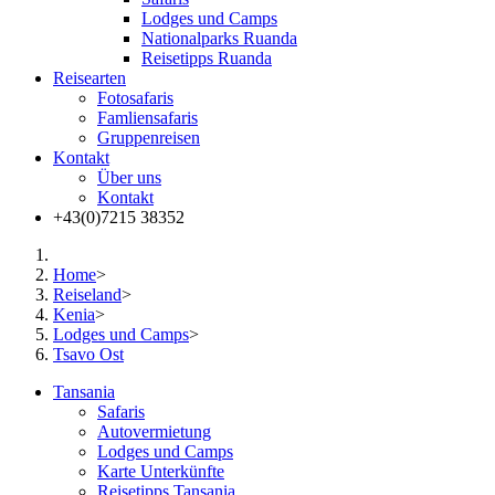
Lodges und Camps
Nationalparks Ruanda
Reisetipps Ruanda
Reisearten
Fotosafaris
Famliensafaris
Gruppenreisen
Kontakt
Über uns
Kontakt
+43(0)7215 38352
Home
>
Reiseland
>
Kenia
>
Lodges und Camps
>
Tsavo Ost
Tansania
Safaris
Autovermietung
Lodges und Camps
Karte Unterkünfte
Reisetipps Tansania