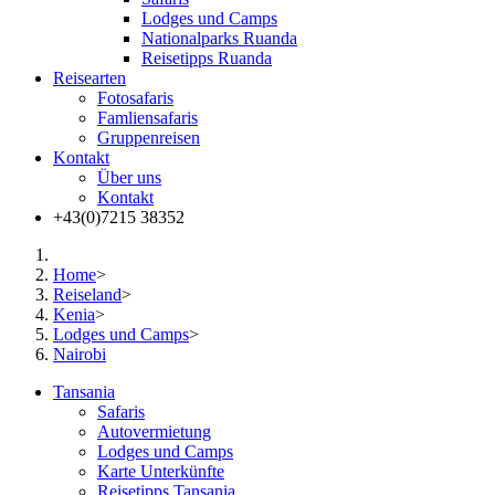
Lodges und Camps
Nationalparks Ruanda
Reisetipps Ruanda
Reisearten
Fotosafaris
Famliensafaris
Gruppenreisen
Kontakt
Über uns
Kontakt
+43(0)7215 38352
Home
>
Reiseland
>
Kenia
>
Lodges und Camps
>
Nairobi
Tansania
Safaris
Autovermietung
Lodges und Camps
Karte Unterkünfte
Reisetipps Tansania