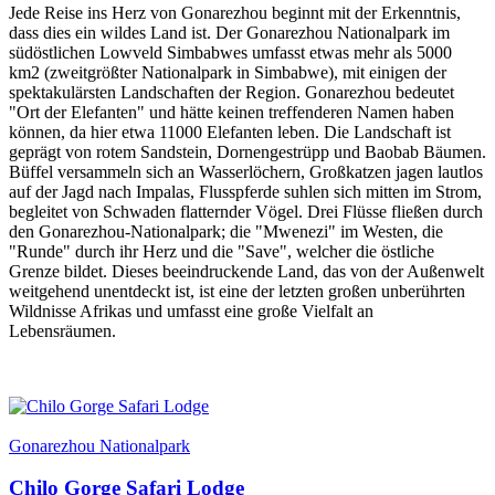
Jede Reise ins Herz von Gonarezhou beginnt mit der Erkenntnis,
dass dies ein wildes Land ist. Der Gonarezhou Nationalpark im
südöstlichen Lowveld Simbabwes umfasst etwas mehr als 5000
km2 (zweitgrößter Nationalpark in Simbabwe), mit einigen der
spektakulärsten Landschaften der Region. Gonarezhou bedeutet
"Ort der Elefanten" und hätte keinen treffenderen Namen haben
können, da hier etwa 11000 Elefanten leben. Die Landschaft ist
geprägt von rotem Sandstein, Dornengestrüpp und Baobab Bäumen.
Büffel versammeln sich an Wasserlöchern, Großkatzen jagen lautlos
auf der Jagd nach Impalas, Flusspferde suhlen sich mitten im Strom,
begleitet von Schwaden flatternder Vögel. Drei Flüsse fließen durch
den Gonarezhou-Nationalpark; die "Mwenezi" im Westen, die
"Runde" durch ihr Herz und die "Save", welcher die östliche
Grenze bildet. Dieses beeindruckende Land, das von der Außenwelt
weitgehend unentdeckt ist, ist eine der letzten großen unberührten
Wildnisse Afrikas und umfasst eine große Vielfalt an
Lebensräumen.
Gonarezhou Nationalpark
Chilo Gorge Safari Lodge