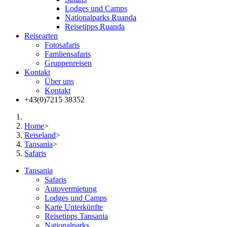
Lodges und Camps
Nationalparks Ruanda
Reisetipps Ruanda
Reisearten
Fotosafaris
Famliensafaris
Gruppenreisen
Kontakt
Über uns
Kontakt
+43(0)7215 38352
Home
>
Reiseland
>
Tansania
>
Safaris
Tansania
Safaris
Autovermietung
Lodges und Camps
Karte Unterkünfte
Reisetipps Tansania
Nationalparks