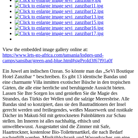
View the embedded image gallery online at:
https://www.lets-go-africa.com/tansania/lodges-und-
camps/sansibar/green-and-blue.html#sigProId3f67f91a0f
Ein Juwel am indischen Ozean. So könnte man das „SeVi Boutique
Hotel Zanzibar “ beschreiben. Es gibt 13 identische Bandas und
eine charmante Villa inmitten exotischer Büsche in den tropischen
Gärten, die alle eine herrliche und beruhigende Aussicht bieten.
Lassen Sie Ihre Sorgen los und genießen Sie die Magie des
Strandes, das Türkis der Wellen und die salzige Meeresbrise. Alle
Bandas sind so konzipiert, dass sie den Bautraditionen der Insel
gerecht werden und freiliegendes, weißes Mauerwerk und rustikale
Dächer im Makuti-Stil mit getrockneten Palmblättern zur Schau
stellen. Im Inneren ist alles nachhaltig, ethisch und
umweltbewusst. Ausgestattet sind die Zimmer mit Safe,
Haartrockner, kostenlose Bio-Toilettenartikel, die nach Bedarf
nachgefüllt werden, Minikühlschrank und Wasserkocher, um eine