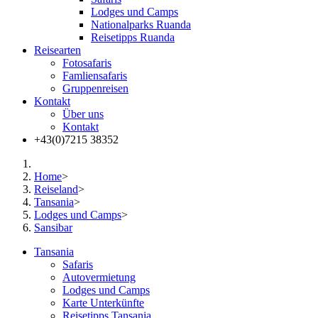
Lodges und Camps
Nationalparks Ruanda
Reisetipps Ruanda
Reisearten
Fotosafaris
Famliensafaris
Gruppenreisen
Kontakt
Über uns
Kontakt
+43(0)7215 38352
Home
>
Reiseland
>
Tansania
>
Lodges und Camps
>
Sansibar
Tansania
Safaris
Autovermietung
Lodges und Camps
Karte Unterkünfte
Reisetipps Tansania