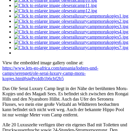
View the embedded image gallery online at:
https://www.lets-go-africa.com/tansania/lodges-und-
camps/serengeti/ole-serai-luxury-camp-moru-
kopjes.html#sigProIdb1b6cbf2b5
Das Ole Serai Luxury Camp liegt in der Nähe der berühmten Moru-
Kopjes und des Magadi Sees. Es befindet sich zwischen den Rongai
Hills und den Nyaraboro Hillst. Auch das Ufer des Seronera
Flusses, wo mein eine große Vielzahl an Wildtieren beobachten
kann befindet sich nicht weit weg. Auch der bekannte Hippo Pool
ist nur wenige Meter vom Camp entfernt.
Alle 20 Luxuszelte verfügen über ein eigenes Bad mit Toiletten und
Druckwasserdusche sowie 24-Stunden-Stromversorgung. Den