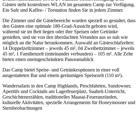
Gästen steht kostenloses WLAN im gesamten Camp zur Verfügung.
Ein Safe und Kaffee- / Teestation finden Sie in jedem Zimmer.
Die Zimmer und die Gästebereiche wurden speziell so gestaltet, dass
den Gästen eine optimale 180-Grad-Aussicht geboten wird,
während sie im Bett liegen oder ihre Speisen oder Getränke
genießen, und sie von den überdachten Veranden aus so nah wie
möglich an die Natur herankommen. Auswahl an Gästeschlafzelten:
14 Doppelzeltzimmer – jeweils 45 m², 04 Zweibettzimmer – jeweils
45 m², 1 Familienzelt (miteinander verbunden) – 105 m². Alle Zelte
bieten einen uneingeschränkten Panoramablick
Das Camp bietet Speise- und Getränkeoptionen in einer voll
ausgestatteten Bar und einem geräumigen Speisezelt (110 m²).
Wandersafaris in den Camp Highlands, Pirschfahrten, Sundowner,
Aperitifs und Cocktails am Lagerfeuerplatz, Suaheli-Unterricht,
Geschichtenerzählen, traditionelles Maasai-Feueranzünden,
kulturelle Aktivitäten, spezielle Arrangements für Honeymooner und
Sternbeobachtungen