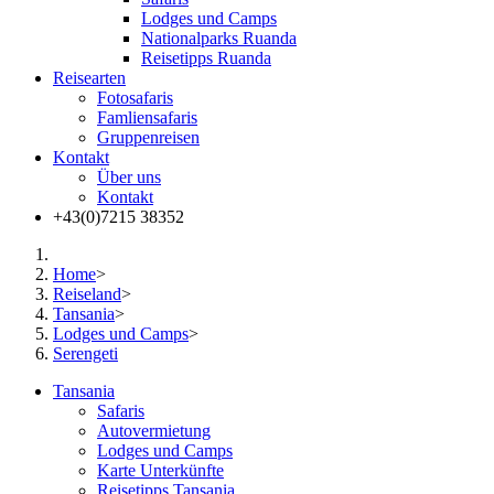
Lodges und Camps
Nationalparks Ruanda
Reisetipps Ruanda
Reisearten
Fotosafaris
Famliensafaris
Gruppenreisen
Kontakt
Über uns
Kontakt
+43(0)7215 38352
Home
>
Reiseland
>
Tansania
>
Lodges und Camps
>
Serengeti
Tansania
Safaris
Autovermietung
Lodges und Camps
Karte Unterkünfte
Reisetipps Tansania