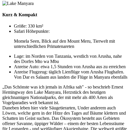
Kurz & Kompakt
Größe:
330 km²
Safari Höhepunkte:
Momela Seen, Blick auf den Mount Meru, Tierwelt mit
unterschiedlichen Primatenareten
Lage:
im Norden von Tanzania, westlich von Arusha, nahe
des Dorfes Mto wa Mbu
Anreise Auto:
etwa 1,5 Stunden von Arusha aus zu erreichen
Anreise Flugzeug:
täglich Lienflüge vom Arusha Flughafen.
Von Dar es Salaam aus landen die Flüge in Manyara ebenfalls
„Das Schönste was ich jemals in Afrika sah" - so beschrieb Ernest
Hemingway den Lake Manyara, Herzstück des heutigen
gleichnamigen Nationalparks, der mit mehr als 400 Arten als
Vogelparadies welt bekannt ist.
Daneben leben hier viele Säugetierarten, Under anderem auch
Löwen, welche gern in der Hitze des Tages auf Bäume klettern und
Schatten im Geäst suchen. Das Ökosystem besteht aus Gebieten
offener Savanne, üppiger Wälder – einem der besten Lebensräume
für Leoparden - und weitläufiger Akazienhaine. Die weltweit größte