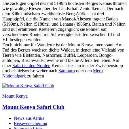
Die zackigen Gipfel des mit 5199m höchsten Berges Kenias thronen
wie gewaltige Riesen über der Landschaft Zentralkenias. Der nach
dem Kilimandscharo zweithöchste Berg Afrikas hat drei
Hauptgipfel, die die Namen von Maasai-Ältesten tragen: Batian
(5199m), Nelion (5188m), und Lenana (4986m). Baitan und Nelion
sind nur erfahrenen Kletterern zugänglich; sie können auf
verschiedenen Routen mit Schwierigkeitsstufen zwischen III und
VII bestiegen werden.
Doch nicht nur für Wanderer ist der Mount Kenya interessant. Am
Fuß des Berges wachsen dichte Wälder, in denen eine Vielzahl von
Tieren wie Elefanten, Nashörner, Büffel, Leoparden, Bongo-
antilopen, Buschwaldschweine und kleine Affenarten leben. Auf
einer
Safari in den Norden
Kenias ist es ein idealer Zwischenstopp
um beispielsweise weiter nach
Samburu
oder den
Meru
Nationalpark
zu fahren
Mount Kenya
Mount Kenya Safari Club
News aus Afrika
Reiseversicherung
Schwarze Liste