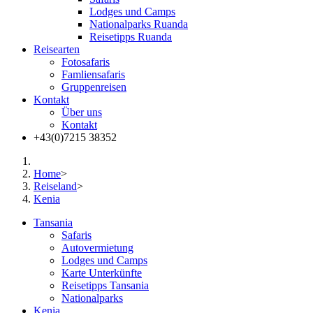
Lodges und Camps
Nationalparks Ruanda
Reisetipps Ruanda
Reisearten
Fotosafaris
Famliensafaris
Gruppenreisen
Kontakt
Über uns
Kontakt
+43(0)7215 38352
Home
>
Reiseland
>
Kenia
Tansania
Safaris
Autovermietung
Lodges und Camps
Karte Unterkünfte
Reisetipps Tansania
Nationalparks
Kenia