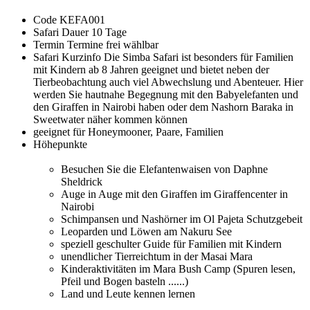
Code
KEFA001
Safari Dauer
10 Tage
Termin
Termine frei wählbar
Safari Kurzinfo
Die Simba Safari ist besonders für Familien
mit Kindern ab 8 Jahren geeignet und bietet neben der
Tierbeobachtung auch viel Abwechslung und Abenteuer. Hier
werden Sie hautnahe Begegnung mit den Babyelefanten und
den Giraffen in Nairobi haben oder dem Nashorn Baraka in
Sweetwater näher kommen können
geeignet für
Honeymooner, Paare, Familien
Höhepunkte
Besuchen Sie die Elefantenwaisen von Daphne
Sheldrick
Auge in Auge mit den Giraffen im Giraffencenter in
Nairobi
Schimpansen und Nashörner im Ol Pajeta Schutzgebeit
Leoparden und Löwen am Nakuru See
speziell geschulter Guide für Familien mit Kindern
unendlicher Tierreichtum in der Masai Mara
Kinderaktivitäten im Mara Bush Camp (Spuren lesen,
Pfeil und Bogen basteln ......)
Land und Leute kennen lernen