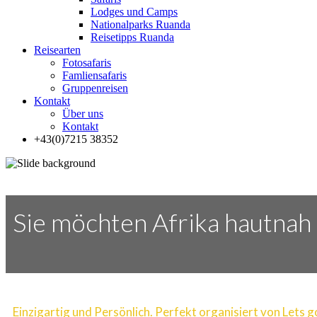
Lodges und Camps
Nationalparks Ruanda
Reisetipps Ruanda
Reisearten
Fotosafaris
Famliensafaris
Gruppenreisen
Kontakt
Über uns
Kontakt
+43(0)7215 38352
Sie möchten Afrika hautnah 
Einzigartig und Persönlich. Perfekt organisiert von Lets g