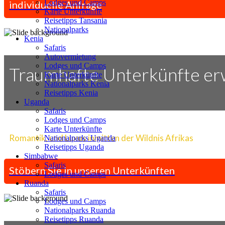
Lodges und Camps
individuelle Anfrage
Karte Unterkünfte
Reisetipps Tansania
Nationalparks
Kenia
Safaris
Autovermietung
Lodges und Camps
Traumhafte Unterkünfte er
Karte Unterkünfte
Nationalparks Kenia
Reisetipps Kenia
Uganda
Safaris
Lodges und Camps
Karte Unterkünfte
Romantik, und Luxus inmitten der Wildnis Afrikas
Nationalparks Uganda
Reisetipps Uganda
Simbabwe
Safaris
Stöbern Sie in unseren Unterkünften
Lodges und Camps
Ruanda
Safaris
Lodges und Camps
Nationalparks Ruanda
Reisetipps Ruanda