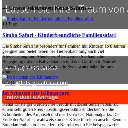
Lassen Sie Ihren Traum von
--- Unsere beliebtesten Kenia Safaris ---
10 Tage
Simba Safari - Kinderfreundliche Familiensafari
Schreiben Sie uns oder rufen Sie uns an. Unsere Safari Expe
Die Simba Safari ist besonders für Familien mit Kindern ab 8 Jahren
geeignet und bietet neben der Tierbeobachtung auch viel
Abwechslung und Abenteuer. Hier werden Sie hautnahe
Begegnung mit den Babyelefanten und den Giraffen in Nairobi
haben oder dem Nashorn Baraka in Sweetwater näher kommen
+ 43 (0) 7215 38352
können
info@lets-go-africa.com
6 Tage
Im Schatten des Kilimanjaro
individuelle Anfrage
Kenia Einsteiger werden Ihre Freude mit dieser Safari haben. Zu
einem sehr guten Preis / Leistungsverhältnis entdecken Sie die
Schönheiten des Amboseli und des Tsavo Ost Nationalparks. Das
Ende der Safari ist wahlweise an der Küste für einen anschließenden
Strandaufenthalt oder wieder in Nairobi wenn Sie beispielsweise