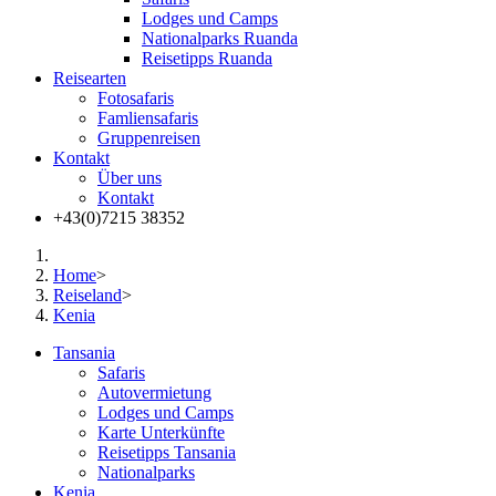
Lodges und Camps
Nationalparks Ruanda
Reisetipps Ruanda
Reisearten
Fotosafaris
Famliensafaris
Gruppenreisen
Kontakt
Über uns
Kontakt
+43(0)7215 38352
Home
>
Reiseland
>
Kenia
Tansania
Safaris
Autovermietung
Lodges und Camps
Karte Unterkünfte
Reisetipps Tansania
Nationalparks
Kenia