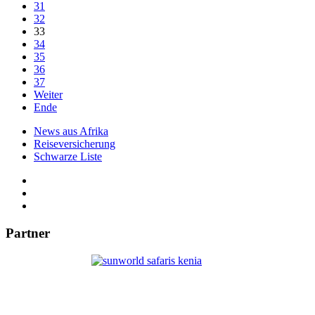
31
32
33
34
35
36
37
Weiter
Ende
News aus Afrika
Reiseversicherung
Schwarze Liste
Partner