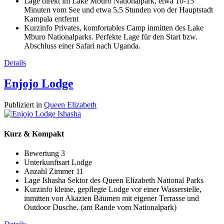
Lage
direkt im Lake Mburo Nationalpark, etwa 10-15
Minuten vom See und etwa 5,5 Stunden von der Hauptstadt
Kampala entfernt
Kurzinfo
Privates, komfortables Camp inmitten des Lake
Mburo Nationalparks. Perfekte Lage für den Start bzw.
Abschluss einer Safari nach Uganda.
Details
Enjojo Lodge
Publiziert in
Queen Elizabeth
Kurz & Kompakt
Bewertung
3
Unterkunftsart
Lodge
Anzahl Zimmer
11
Lage
Ishasha Sektor des Queen Elizabeth National Parks
Kurzinfo
kleine, gepflegte Lodge vor einer Wasserstelle,
inmitten von Akazien Bäumen mit eigener Terrasse und
Outdoor Dusche. (am Rande vom Nationalpark)