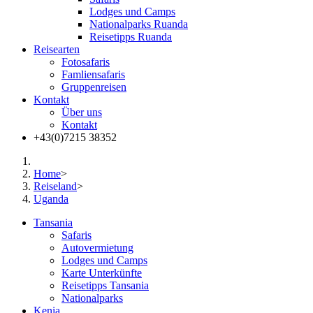
Lodges und Camps
Nationalparks Ruanda
Reisetipps Ruanda
Reisearten
Fotosafaris
Famliensafaris
Gruppenreisen
Kontakt
Über uns
Kontakt
+43(0)7215 38352
Home
>
Reiseland
>
Uganda
Tansania
Safaris
Autovermietung
Lodges und Camps
Karte Unterkünfte
Reisetipps Tansania
Nationalparks
Kenia